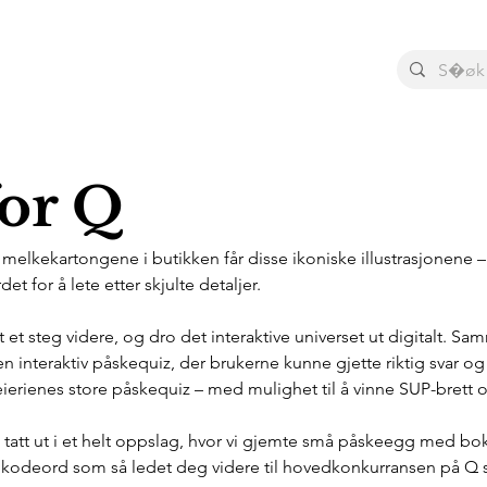
for Q
 melkekartongene i butikken får disse ikoniske illustrasjonene –
et for å lete etter skjulte detaljer.
t et steg videre, og dro det interaktive universet ut digitalt. 
en interaktiv påskequiz, der brukerne kunne gjette riktig svar og
ierienes store påskequiz – med mulighet til å vinne SUP-brett 
en tatt ut i et helt oppslag, hvor vi gjemte små påskeegg med bok
 kodeord som så ledet deg videre til hovedkonkurransen på Q si