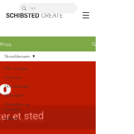
Blogg
Skreddersøm
Alle innlegg
Annonse
Skreddersøm
Illustrasjon
Produkter og
formater
Jobber