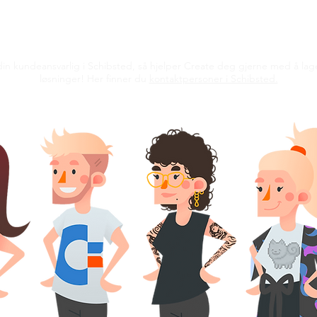
in kundeansvarlig i Schibsted, så hjelper Create deg gjerne med å lag
løsninger! Her finner du
kontaktpersoner i Schibsted.
Quiz for Q
Coca