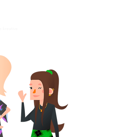
e kreative
 Cola - Share a Coke