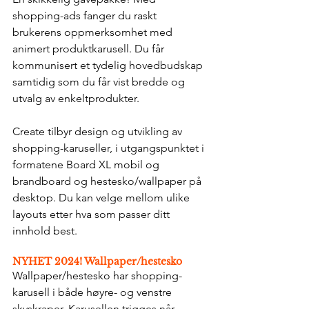
shopping-ads fanger du raskt 
brukerens oppmerksomhet med 
animert produktkarusell. Du får 
kommunisert et tydelig hovedbudskap 
samtidig som du får vist bredde og 
utvalg av enkeltprodukter.
Create tilbyr design og utvikling av 
shopping-karuseller, i utgangspunktet i 
formatene Board XL mobil og 
brandboard og hestesko/wallpaper på 
desktop. Du kan velge mellom ulike 
layouts etter hva som passer ditt 
innhold best.
NYHET 2024! Wallpaper/hestesko
Wallpaper/hestesko har shopping-
karusell i både høyre- og venstre 
skyskraper. Karusellen trigges når 