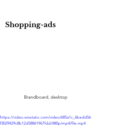
Shopping-ads
Brandboard, desktop
https://video.wixstatic.com/video/685a1c_6bedd56
f3029429c8b12d58861967fdd/480p/mp4/file.mp4